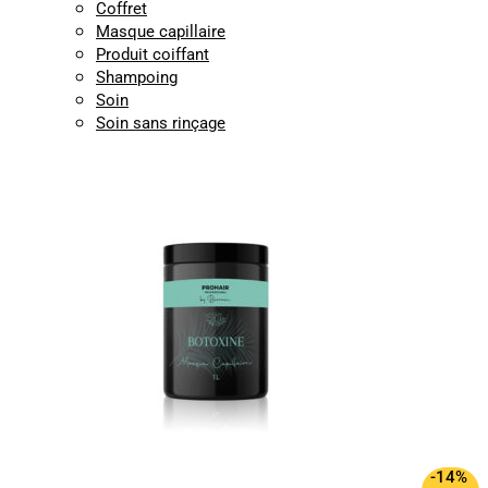
Coffret
Masque capillaire
Produit coiffant
Shampoing
Soin
Soin sans rinçage
-14%