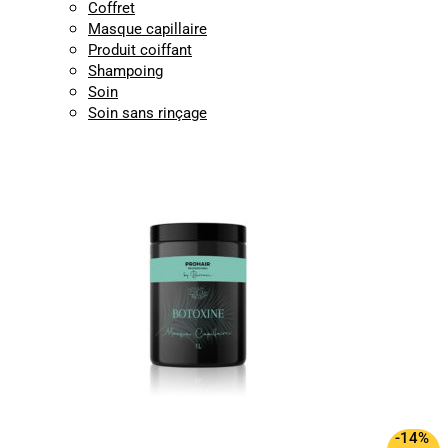
Coffret
Masque capillaire
Produit coiffant
Shampoing
Soin
Soin sans rinçage
-14%