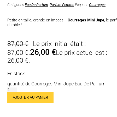
Catégories
Eau De Parfum
,
Parfum Femme
Étiquette
Courreges
Petite en taille, grande en impact –
Courreges Mini Jupe
, le pa
durable !
87,00
€
Le prix initial était :
26,00
€
87,00 €.
Le prix actuel est :
26,00 €.
En stock
quantité de Courreges Mini Jupe Eau De Parfum
AJOUTER AU PANIER