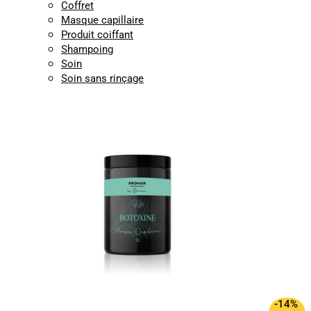
Coffret
Masque capillaire
Produit coiffant
Shampoing
Soin
Soin sans rinçage
-14%