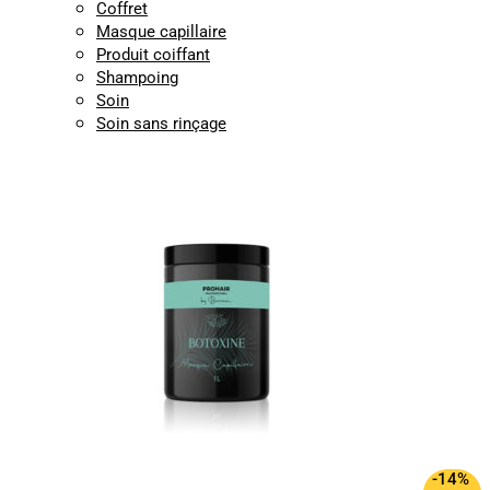
Coffret
Masque capillaire
Produit coiffant
Shampoing
Soin
Soin sans rinçage
-14%