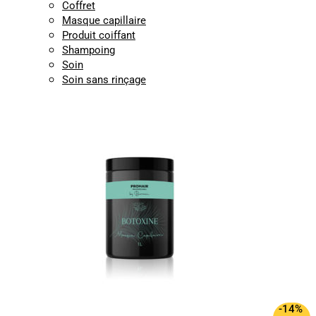
Coffret
Masque capillaire
Produit coiffant
Shampoing
Soin
Soin sans rinçage
-14%