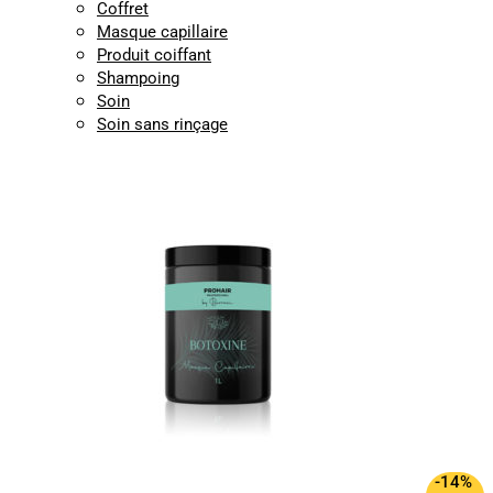
Coffret
Masque capillaire
Produit coiffant
Shampoing
Soin
Soin sans rinçage
-14%