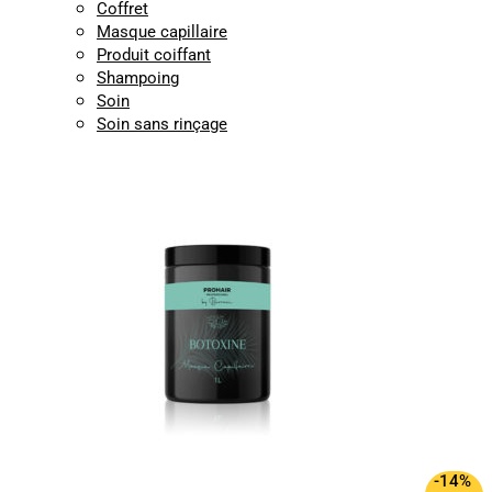
Coffret
Masque capillaire
Produit coiffant
Shampoing
Soin
Soin sans rinçage
-14%