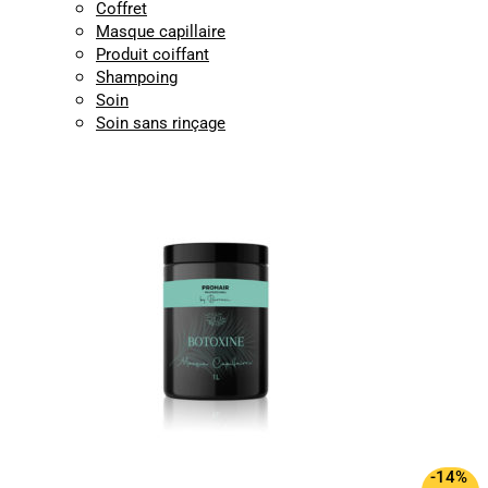
Coffret
Masque capillaire
Produit coiffant
Shampoing
Soin
Soin sans rinçage
-14%