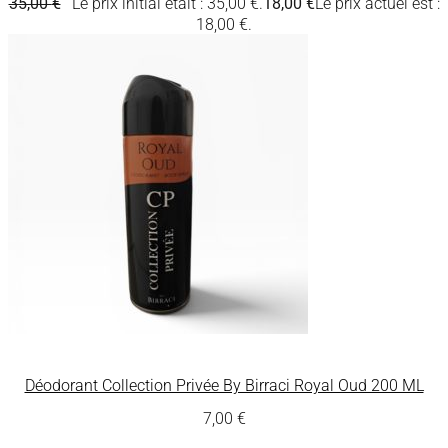
35,00
€
Le prix initial était : 35,00 €.
18,00
€
Le prix actuel est :
18,00 €.
Déodorant Collection Privée By Birraci Royal Oud 200 ML
7,00
€