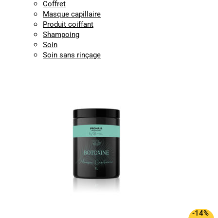
Coffret
Masque capillaire
Produit coiffant
Shampoing
Soin
Soin sans rinçage
-14%