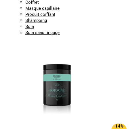
Coffret
Masque capillaire
Produit coiffant
Shampoing
Soin
Soin sans rinçage
-14%