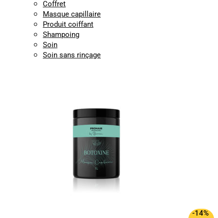
Coffret
Masque capillaire
Produit coiffant
Shampoing
Soin
Soin sans rinçage
-14%