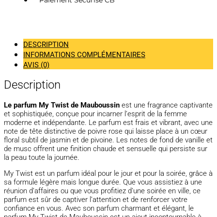
Paiement Sécurisé CB
DESCRIPTION
INFORMATIONS COMPLÉMENTAIRES
AVIS (0)
Description
Le parfum My Twist de Mauboussin
est une fragrance captivante
et sophistiquée, conçue pour incarner l’esprit de la femme
moderne et indépendante. Le parfum est frais et vibrant, avec une
note de tête distinctive de poivre rose qui laisse place à un cœur
floral subtil de jasmin et de pivoine. Les notes de fond de vanille et
de musc offrent une finition chaude et sensuelle qui persiste sur
la peau toute la journée.
My Twist est un parfum idéal pour le jour et pour la soirée, grâce à
sa formule légère mais longue durée. Que vous assistiez à une
réunion d’affaires ou que vous profitiez d’une soirée en ville, ce
parfum est sûr de captiver l’attention et de renforcer votre
confiance en vous. Avec son parfum charmant et élégant, le
parfum My Twist de Mauboussin est un ajout incontournable à