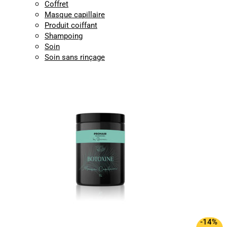
Coffret
Masque capillaire
Produit coiffant
Shampoing
Soin
Soin sans rinçage
-14%