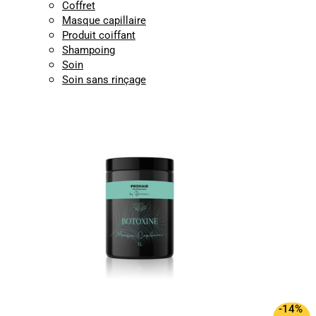
Coffret
Masque capillaire
Produit coiffant
Shampoing
Soin
Soin sans rinçage
-14%