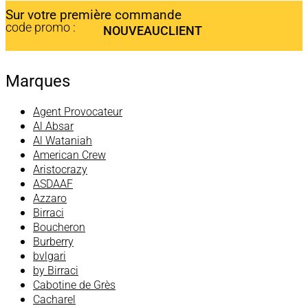
Sur votre première commande
code promo :
NOUVEAUCLIENT
Marques
Agent Provocateur
Al Absar
Al Wataniah
American Crew
Aristocrazy
ASDAAF
Azzaro
Birraci
Boucheron
Burberry
bvlgari
by Birraci
Cabotine de Grès
Cacharel