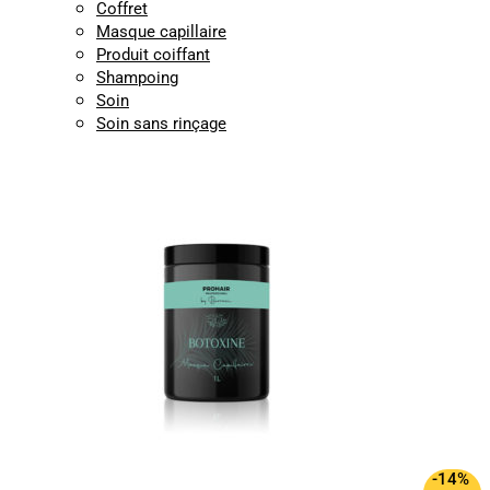
Coffret
Masque capillaire
Produit coiffant
Shampoing
Soin
Soin sans rinçage
-14%