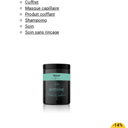
Coffret
Masque capillaire
Produit coiffant
Shampoing
Soin
Soin sans rinçage
-14%