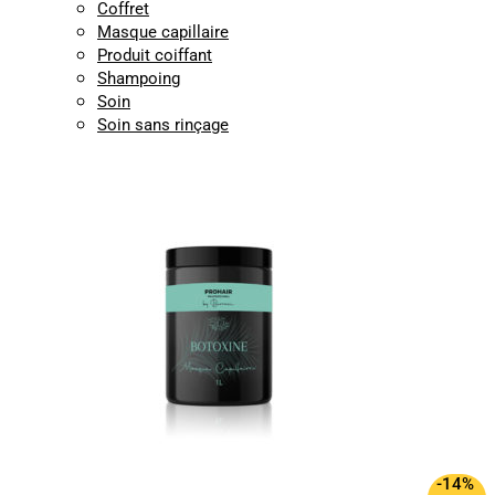
Coffret
Masque capillaire
Produit coiffant
Shampoing
Soin
Soin sans rinçage
-14%