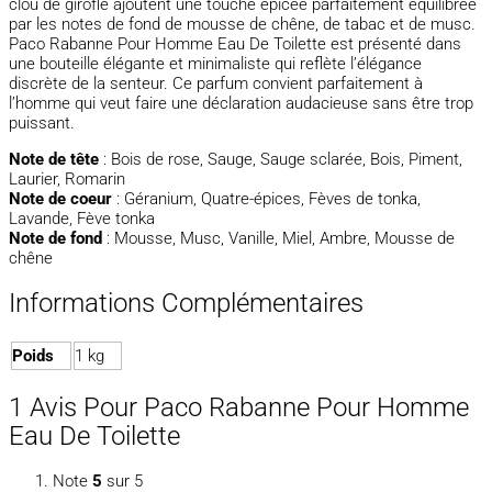
clou de girofle ajoutent une touche épicée parfaitement équilibrée
par les notes de fond de mousse de chêne, de tabac et de musc.
Paco Rabanne Pour Homme Eau De Toilette est présenté dans
une bouteille élégante et minimaliste qui reflète l’élégance
discrète de la senteur. Ce parfum convient parfaitement à
l’homme qui veut faire une déclaration audacieuse sans être trop
puissant.
Note de tête
: Bois de rose, Sauge, Sauge sclarée, Bois, Piment,
Laurier, Romarin
Note de coeur
: Géranium, Quatre-épices, Fèves de tonka,
Lavande, Fève tonka
Note de fond
: Mousse, Musc, Vanille, Miel, Ambre, Mousse de
chêne
Informations Complémentaires
Poids
1 kg
1 Avis Pour
Paco Rabanne Pour Homme
Eau De Toilette
Note
5
sur 5