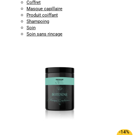
Coffret
Masque capillaire
Produit coiffant
Shampoing
Soin
Soin sans rinçage
-14%