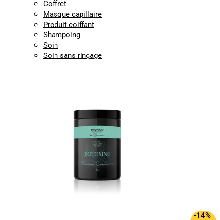
Coffret
Masque capillaire
Produit coiffant
Shampoing
Soin
Soin sans rinçage
-14%