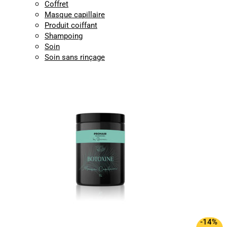
Coffret
Masque capillaire
Produit coiffant
Shampoing
Soin
Soin sans rinçage
-14%