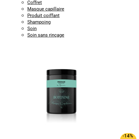
Coffret
Masque capillaire
Produit coiffant
Shampoing
Soin
Soin sans rinçage
-14%