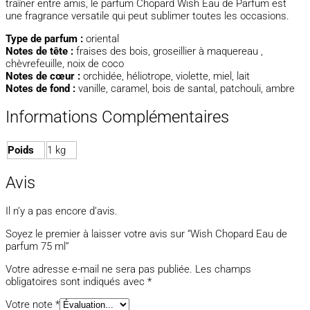
traîner entre amis, le parfum Chopard Wish Eau de Parfum est
une fragrance versatile qui peut sublimer toutes les occasions.
Type de parfum :
oriental
Notes de tête :
fraises des bois, groseillier à maquereau ,
chèvrefeuille, noix de coco
Notes de cœur :
orchidée, héliotrope, violette, miel, lait
Notes de fond :
vanille, caramel, bois de santal, patchouli, ambre
Informations Complémentaires
Poids
1 kg
Avis
Il n’y a pas encore d’avis.
Soyez le premier à laisser votre avis sur “Wish Chopard Eau de
parfum 75 ml”
Votre adresse e-mail ne sera pas publiée.
Les champs
obligatoires sont indiqués avec
*
Votre note
*