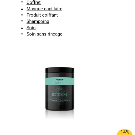
Coffret
Masque capillaire
Produit coiffant
Shampoing
Soin
Soin sans rinçage
-14%