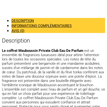
DESCRIPTION
INFORMATIONS COMPLÉMENTAIRES
AVIS (0)
Description
Le coffret Mauboussin Private Club Eau De Parfum
est un
ensemble de fragrances luxueuses idéal pour attirer l’attention
lors de toutes les occasions spéciales. Les notes de tête du
parfum présentent une bergamote et une mandarine acidulées,
suivies d’un mélange de jasmin et de cardamome dans les notes
de cœur. Du patchouli, de la vanille et du fève tonka confèrent aux
notes de base une douceur soyeuse avec une pointe d’épice. La
fragrance est présentée dans une bouteille élégante avec
l’emblème iconique de Mauboussin accentuant le bouchon.
L’ensemble est complet avec l’eau de parfum et un gel douche, ce
qui en fait un choix parfait pour une expérience de toilettage
complète. Le coffret Mauboussin Private Club Eau De Parfum
convient aux personnes qui exsudent confiance et attrait
personnel. Portez-le pour vous sentir choyé et augmenter votre