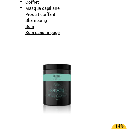
Coffret
Masque capillaire
Produit coiffant
Shampoing
Soin
Soin sans rinçage
-14%