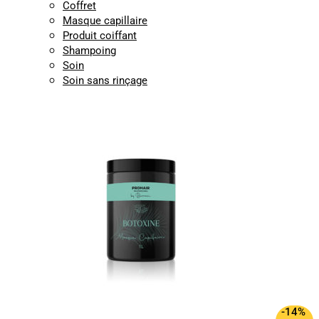
Coffret
Masque capillaire
Produit coiffant
Shampoing
Soin
Soin sans rinçage
-14%