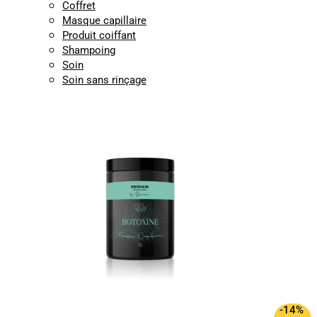
Coffret
Masque capillaire
Produit coiffant
Shampoing
Soin
Soin sans rinçage
-14%