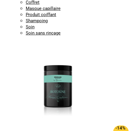
Coffret
Masque capillaire
Produit coiffant
Shampoing
Soin
Soin sans rinçage
-14%