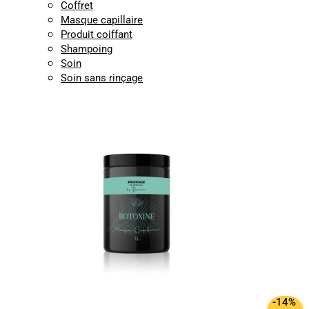
Coffret
Masque capillaire
Produit coiffant
Shampoing
Soin
Soin sans rinçage
-14%