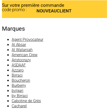
Sur votre première commande
code promo :
NOUVEAUCLIENT
Marques
Agent Provocateur
Al Absar
Al Wataniah
American Crew
Aristocrazy
ASDAAF
Azzaro
Birraci
Boucheron
Burberry
bvlgari
by Birraci
Cabotine de Grès
Cacharel