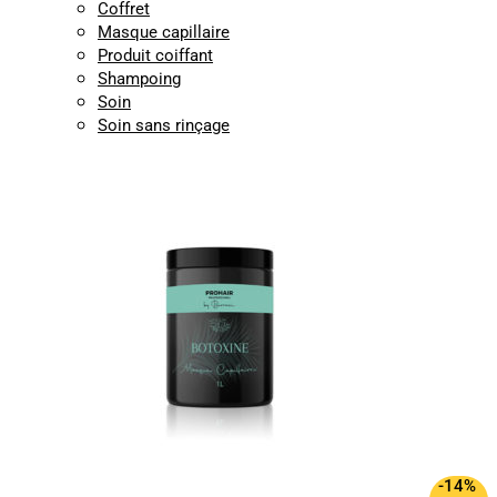
Coffret
Masque capillaire
Produit coiffant
Shampoing
Soin
Soin sans rinçage
-14%