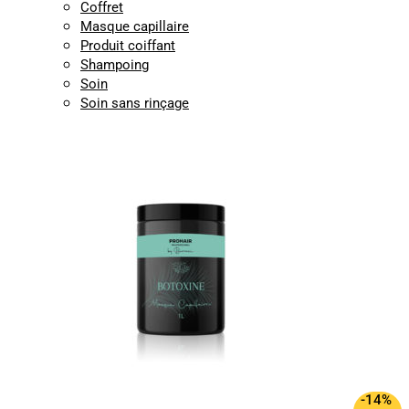
Coffret
Masque capillaire
Produit coiffant
Shampoing
Soin
Soin sans rinçage
-14%