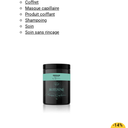
Coffret
Masque capillaire
Produit coiffant
Shampoing
Soin
Soin sans rinçage
-14%