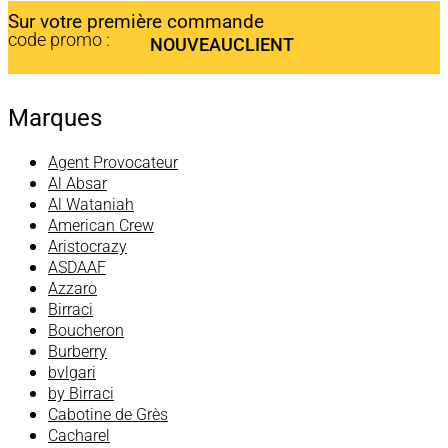
Sur votre première commande
code promo :
NOUVEAUCLIENT
Marques
Agent Provocateur
Al Absar
Al Wataniah
American Crew
Aristocrazy
ASDAAF
Azzaro
Birraci
Boucheron
Burberry
bvlgari
by Birraci
Cabotine de Grès
Cacharel