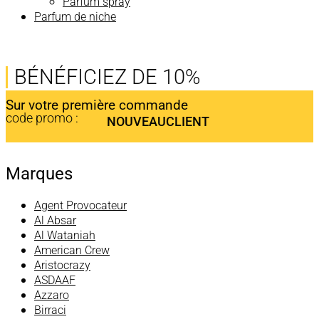
Parfum spray
Parfum de niche
BÉNÉFICIEZ DE 10%
Sur votre première commande
code promo :
NOUVEAUCLIENT
Marques
Agent Provocateur
Al Absar
Al Wataniah
American Crew
Aristocrazy
ASDAAF
Azzaro
Birraci