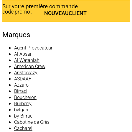
Sur votre première commande
code promo :
NOUVEAUCLIENT
Marques
Agent Provocateur
Al Absar
Al Wataniah
American Crew
Aristocrazy
ASDAAF
Azzaro
Birraci
Boucheron
Burberry
bvlgari
by Birraci
Cabotine de Grès
Cacharel