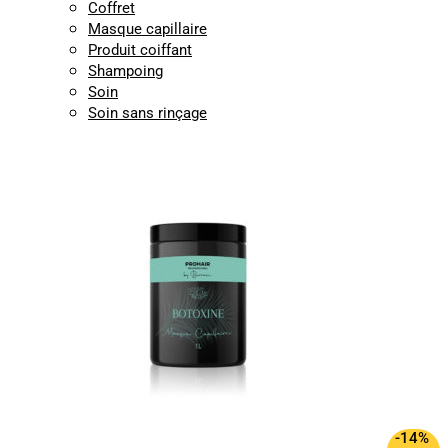
Coffret
Masque capillaire
Produit coiffant
Shampoing
Soin
Soin sans rinçage
-14%