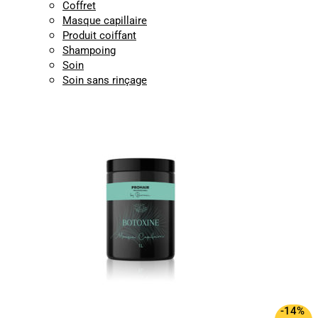
Coffret
Masque capillaire
Produit coiffant
Shampoing
Soin
Soin sans rinçage
-14%