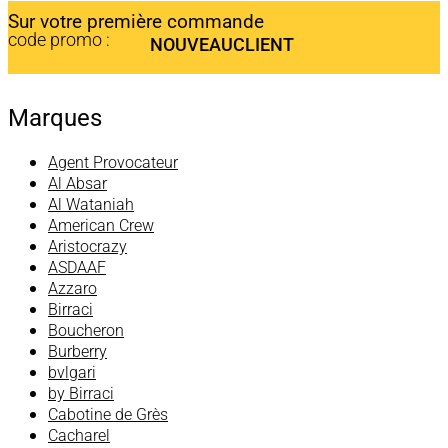
Sur votre première commande
code promo :
NOUVEAUCLIENT
Marques
Agent Provocateur
Al Absar
Al Wataniah
American Crew
Aristocrazy
ASDAAF
Azzaro
Birraci
Boucheron
Burberry
bvlgari
by Birraci
Cabotine de Grès
Cacharel