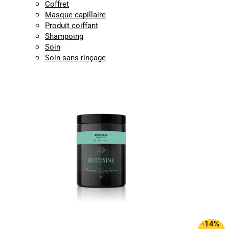
Coffret
Masque capillaire
Produit coiffant
Shampoing
Soin
Soin sans rinçage
-14%