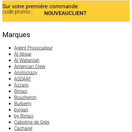
Sur votre première commande
code promo :
NOUVEAUCLIENT
Marques
Agent Provocateur
Al Absar
Al Wataniah
American Crew
Aristocrazy
ASDAAF
Azzaro
Birraci
Boucheron
Burberry
bvlgari
by Birraci
Cabotine de Grès
Cacharel